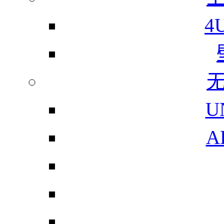
4
U
A