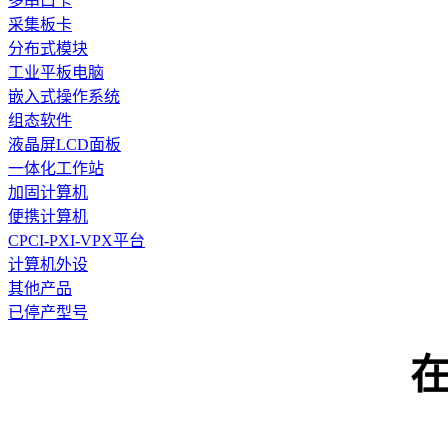
多串口卡
采集板卡
分布式模块
工业平板电脑
嵌入式操作系统
组态软件
液晶屏LCD面板
一体化工作站
加固计算机
便携计算机
CPCI-PXI-VPX平台
计算机外设
其他产品
已停产型号