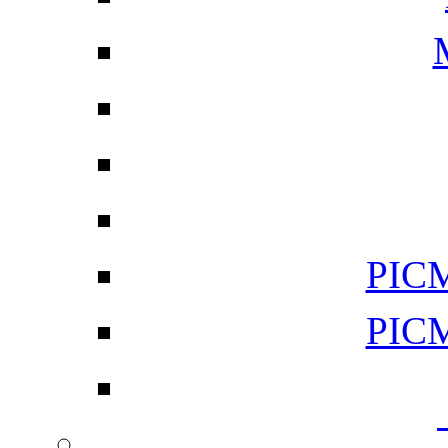
PI
PI