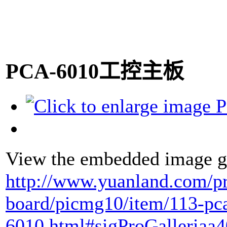
PCA-6010工控主板
View the embedded image ga
http://www.yuanland.com/p
board/picmg10/item/113-pc
6010.html#sigProGalleriaa