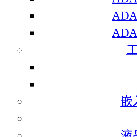
AD
AD
嵌
液