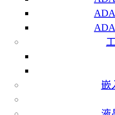
AD
AD
嵌
液