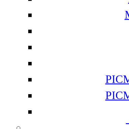
PI
PI