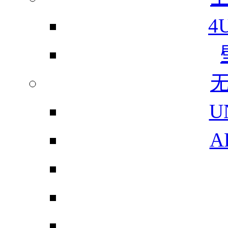
4
U
A