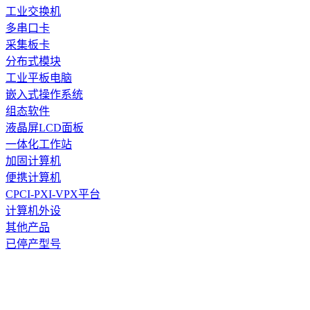
工业交换机
多串口卡
采集板卡
分布式模块
工业平板电脑
嵌入式操作系统
组态软件
液晶屏LCD面板
一体化工作站
加固计算机
便携计算机
CPCI-PXI-VPX平台
计算机外设
其他产品
已停产型号