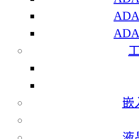
AD
AD
嵌
液