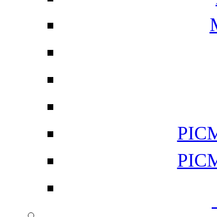
PI
PI