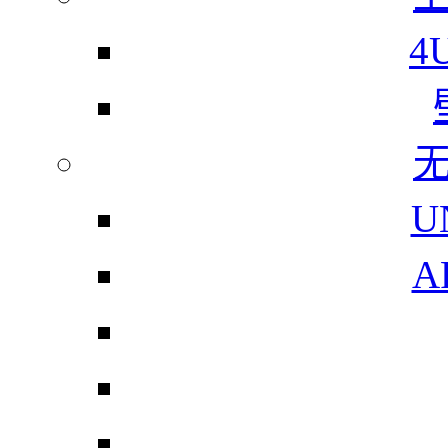
4
U
A