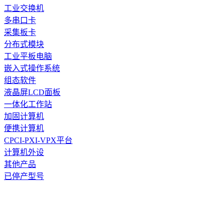
工业交换机
多串口卡
采集板卡
分布式模块
工业平板电脑
嵌入式操作系统
组态软件
液晶屏LCD面板
一体化工作站
加固计算机
便携计算机
CPCI-PXI-VPX平台
计算机外设
其他产品
已停产型号