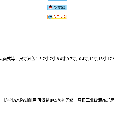
桌面式等，尺寸涵盖：
5.7
寸
,7
寸
,8.4
寸
,9.7
寸
,10.4
寸
,12
寸
,15
寸
,17
。防尘防水防划耐磨,可做到IP65防护等级。真正工业级液晶屏,