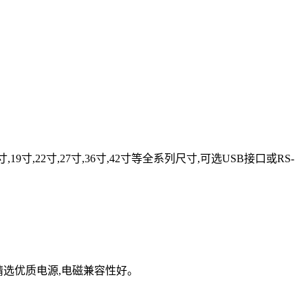
寸
,19
寸
,22
寸
,27
寸
,36
寸
,42
寸等全系列尺寸
,
可选
USB
接口或
RS-
精选优质电源,电磁兼容性好。