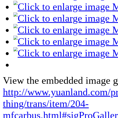
View the embedded image ga
http://www.yuanland.com/pr
thing/trans/item/204-
mfcarbus.html#sigProGaller