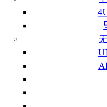
4
U
A