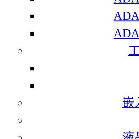
AD
AD
嵌
液