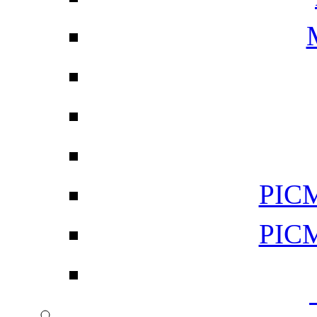
PI
PI