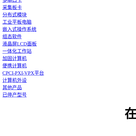
多串口卡
采集板卡
分布式模块
工业平板电脑
嵌入式操作系统
组态软件
液晶屏LCD面板
一体化工作站
加固计算机
便携计算机
CPCI-PXI-VPX平台
计算机外设
其他产品
已停产型号