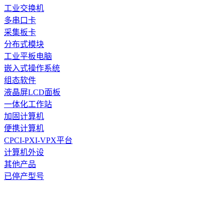
工业交换机
多串口卡
采集板卡
分布式模块
工业平板电脑
嵌入式操作系统
组态软件
液晶屏LCD面板
一体化工作站
加固计算机
便携计算机
CPCI-PXI-VPX平台
计算机外设
其他产品
已停产型号