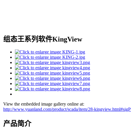
组态王系列软件KingView
View the embedded image gallery online at:
http://www.yuanland.com/product/scada/item/28-kingview.html#sig
产品简介