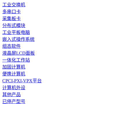
工业交换机
多串口卡
采集板卡
分布式模块
工业平板电脑
嵌入式操作系统
组态软件
液晶屏LCD面板
一体化工作站
加固计算机
便携计算机
CPCI-PXI-VPX平台
计算机外设
其他产品
已停产型号