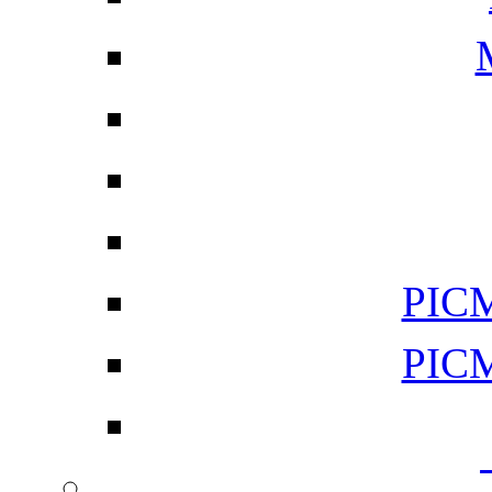
PI
PI