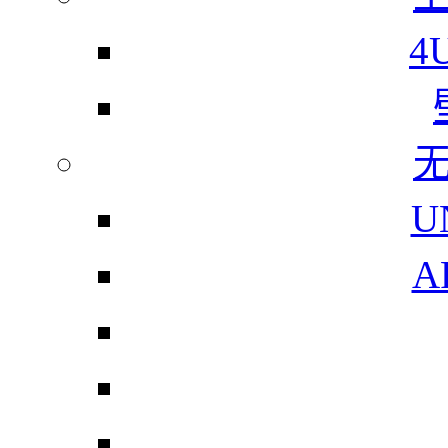
4
U
A