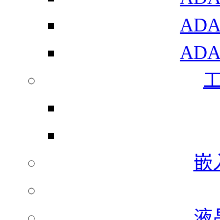
AD
AD
嵌
液