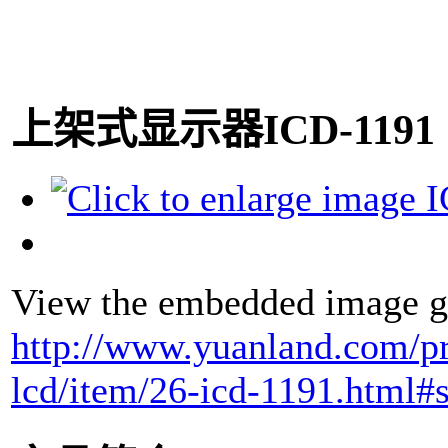
上架式显示器ICD-1191
View the embedded image ga
http://www.yuanland.com/pr
lcd/item/26-icd-1191.html#