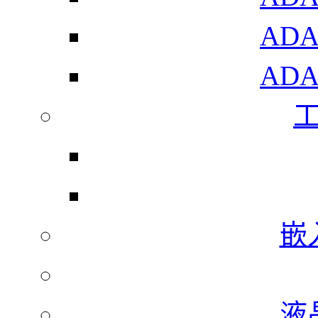
AD
AD
嵌
液