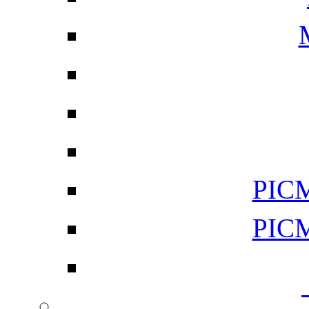
PI
PI