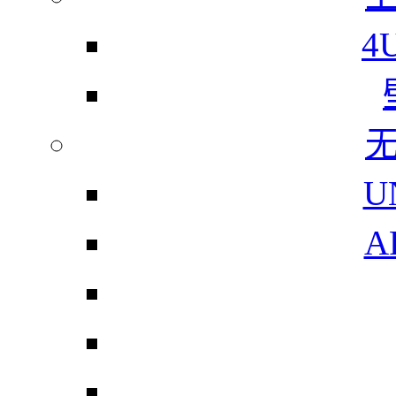
4
U
A