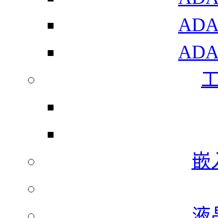
AD
AD
嵌
液