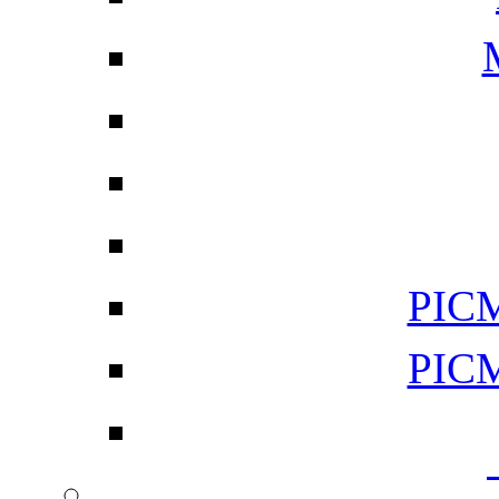
PI
PI