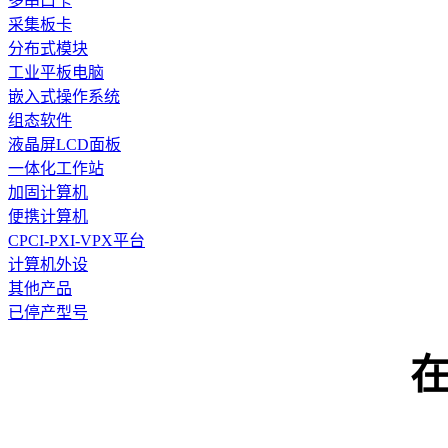
多串口卡
采集板卡
分布式模块
工业平板电脑
嵌入式操作系统
组态软件
液晶屏LCD面板
一体化工作站
加固计算机
便携计算机
CPCI-PXI-VPX平台
计算机外设
其他产品
已停产型号