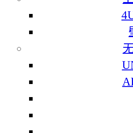
4
U
A